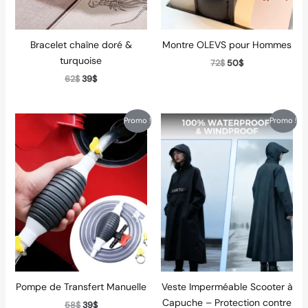
Bracelet chaîne doré &
Montre OLEVS pour Hommes
turquoise
72
$
50
$
62
$
39
$
Le
Le
Le
Le
Promo !
Promo !
prix
prix
prix
prix
initial
actuel
initial
actuel
était :
est :
était :
est :
58$.
39$.
72$.
49$.
Pompe de Transfert Manuelle
Veste Imperméable Scooter à
Capuche – Protection contre
58
$
39
$