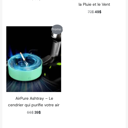
la Pluie et le Vent
72
$
49
$
Le
Le
Promo !
prix
prix
initial
actuel
était :
est :
56$.
39$.
️ AirPure Ashtray – Le
cendrier qui purifie votre air
56
$
39
$