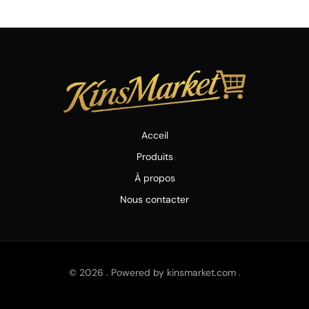
r
e
o
e
a
s
k
m
t
Acceil
Produits
À propos
Nous contacter
© 2026 . Powered by kinsmarket.com .