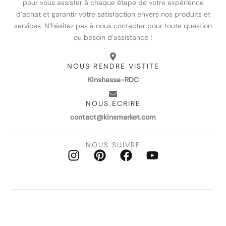
pour vous assister à chaque étape de votre expérience
d’achat et garantir votre satisfaction envers nos produits et
services. N’hésitez pas à nous contacter pour toute question
ou besoin d’assistance !
NOUS RENDRE VISTITE
Kinshassa-RDC
NOUS ÉCRIRE
contact@kinsmarket.com
NOUS SUIVRE
I
P
F
Y
n
i
a
o
s
n
c
u
t
t
e
t
a
e
b
u
g
r
o
b